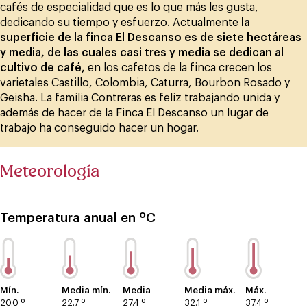
cafés de especialidad que es lo que más les gusta,
dedicando su tiempo y esfuerzo. Actualmente
la
superficie de la finca El Descanso es de siete hectáreas
y media, de las cuales casi tres y media se dedican al
cultivo de café,
en los cafetos de la finca crecen los
varietales Castillo, Colombia, Caturra, Bourbon Rosado y
Geisha. La familia Contreras es feliz trabajando unida y
además de hacer de la Finca El Descanso un lugar de
trabajo ha conseguido hacer un hogar.
Meteorología
Temperatura anual en ºC
Mín.
Media mín.
Media
Media máx.
Máx.
20.0 º
22.7 º
27.4 º
32.1 º
37.4 º