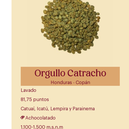
Orgullo Catracho
Honduras - Copán
Lavado
81,75 puntos
Catuaí, Icatú, Lempira y Parainema
Achocolatado
1.100-1.500 m.s.n.m