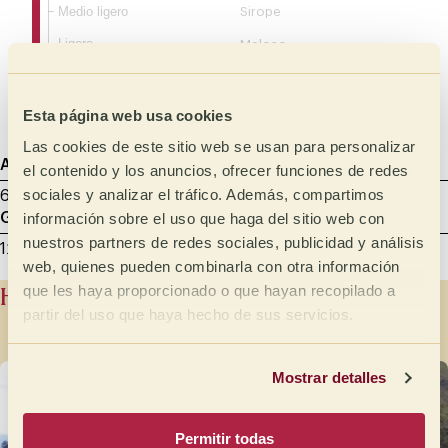
Medio ligero
Sirope
Ligero
Meloso
Aterciopelado
Sedoso
Esta página web usa cookies
Las cookies de este sitio web se usan para personalizar
Agtron
Tostado de muestra
Datos de cata
el contenido y los anuncios, ofrecer funciones de redes
sociales y analizar el tráfico. Además, compartimos
65 - Light Medium
8.00 min
27/06/2025
información sobre el uso que haga del sitio web con
Gramaje
Mililitros
Molienda de muestra
nuestros partners de redes sociales, publicidad y análisis
12 g
200
Cata - entre 600 y 800 micras
web, quienes pueden combinarla con otra información
Historia del productor
que les haya proporcionado o que hayan recopilado a
partir del uso que haya hecho de sus servicios.
Mostrar detalles
Permitir todas