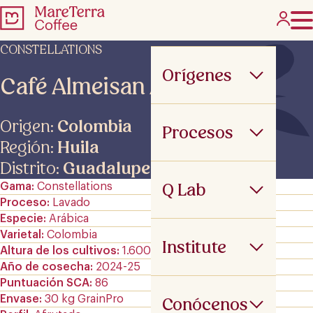
CONSTELLATIONS
Orígenes
Café Almeisan AFRE
Origen:
Colombia
Procesos
Región:
Huila
Distrito:
Guadalupe
Q Lab
Gama
Constellations
Proceso
Lavado
Especie
Arábica
Varietal
Colombia
Institute
Altura de los cultivos
1.600 m.s.n.m
Año de cosecha
2024-25
Puntuación SCA
86
Envase
30 kg GrainPro
Conócenos