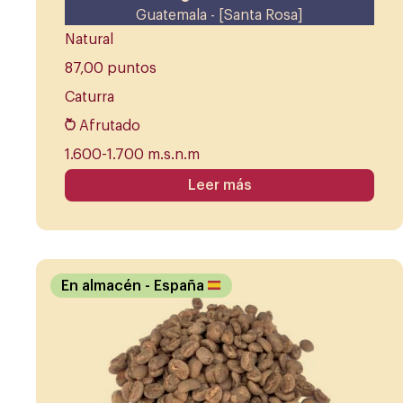
Guatemala - [Santa Rosa]
Natural
87,00 puntos
Caturra
Afrutado
1.600-1.700 m.s.n.m
Leer más
En almacén
- España