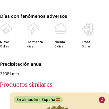
Días con fenómenos adversos
Nieve
Tormenta
Niebla
Frost
0 días
días
6 días
0 días
Precipitación anual
2.1051 mm
Productos similares
En almacén
- España