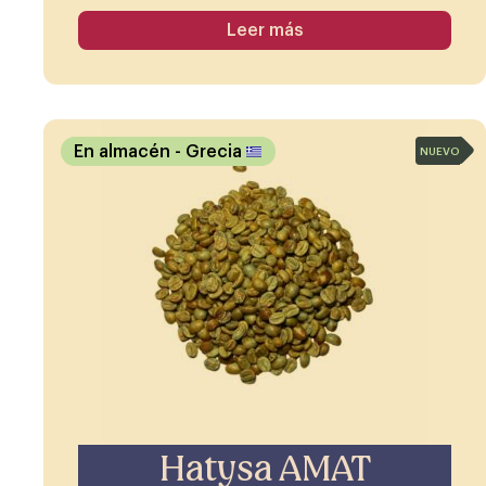
Leer más
En almacén
- Grecia
NUEVO
Hatysa AMAT