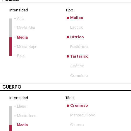
Intensidad
Tipo
Málico
Alta
Láctico
Media Alta
Media
Cítrico
Media Baja
Fosfórico
Baja
Tartárico
Acético
Complejo
CUERPO
Intensidad
Táctil
Cremoso
Lleno
Mantequilloso
Medio lleno
Medio
Oleoso