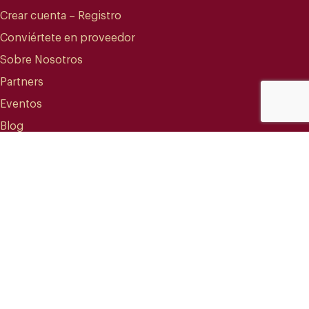
Crear cuenta – Registro
Conviértete en proveedor
Sobre Nosotros
Partners
Eventos
Blog
CONTACTO
info@mareterracoffee.com
(+34) 936 363 947
UPC – Baix Llobregat Campus.
Edifici RDIT – Rooms 309 a 311.