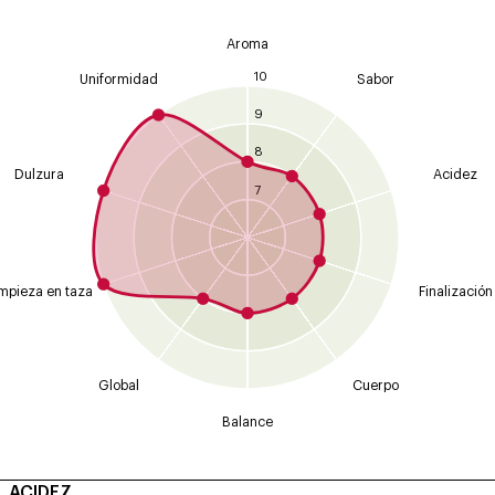
Aroma
10
Uniformidad
Sabor
9
8
Dulzura
Acidez
7
mpieza en taza
Finalización
Global
Cuerpo
Balance
ACIDEZ