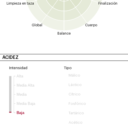
Limpieza en taza
Finalización
Global
Cuerpo
Balance
ACIDEZ
Intensidad
Tipo
Málico
Alta
Láctico
Media Alta
Media
Cítrico
Media Baja
Fosfórico
Baja
Tartárico
Acético