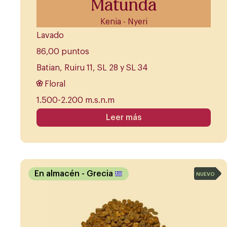
Matunda
Kenia - Nyeri
Lavado
86,00 puntos
Batian, Ruiru 11, SL 28 y SL 34
Floral
1.500-2.200 m.s.n.m
Leer más
En almacén
- Grecia
NUEVO