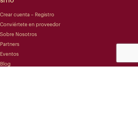
SITIO
Crear cuenta – Registro
Conviértete en proveedor
Sobre Nosotros
Partners
Eventos
Blog
CONTACTO
info@mareterracoffee.com
(+34) 936 363 947
UPC – Baix Llobregat Campus.