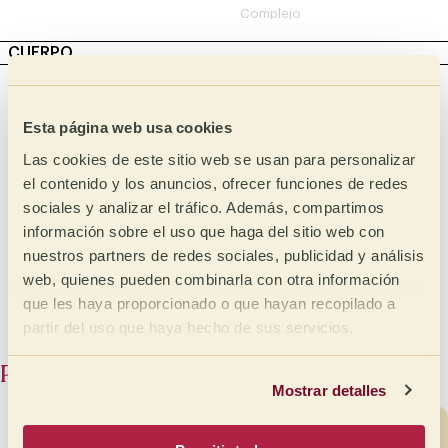
Complejo
CUERPO
Intensidad
Táctil
Cremoso
Lleno
Esta página web usa cookies
Mantequilloso
Medio lleno
Las cookies de este sitio web se usan para personalizar
el contenido y los anuncios, ofrecer funciones de redes
Medio
Oleoso
sociales y analizar el tráfico. Además, compartimos
Medio ligero
Sirope
información sobre el uso que haga del sitio web con
Ligero
Meloso
nuestros partners de redes sociales, publicidad y análisis
web, quienes pueden combinarla con otra información
Aterciopelado
que les haya proporcionado o que hayan recopilado a
Sedoso
partir del uso que haya hecho de sus servicios.
Productos similares
Mostrar detalles
En almacén
- España
NUEVO