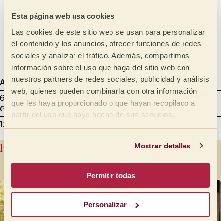
Medio ligero
Sirope
Esta página web usa cookies
Ligero
Meloso
Las cookies de este sitio web se usan para personalizar
Aterciopelado
el contenido y los anuncios, ofrecer funciones de redes
sociales y analizar el tráfico. Además, compartimos
Sedoso
información sobre el uso que haga del sitio web con
nuestros partners de redes sociales, publicidad y análisis
Agtron
Tostado de muestra
Datos de cata
web, quienes pueden combinarla con otra información
65 - Light Medium
8.00 min
22/10/2025
que les haya proporcionado o que hayan recopilado a
Gramaje
Mililitros
Molienda de muestra
partir del uso que haya hecho de sus servicios.
12 g
200
Cata - entre 600 y 800 micras
Historia del productor
Mostrar detalles
Permitir todas
Personalizar