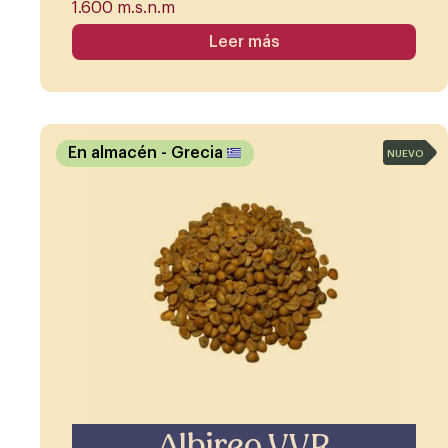
1.600 m.s.n.m
Leer más
En almacén
- Grecia
NUEVO
Albireo VVR