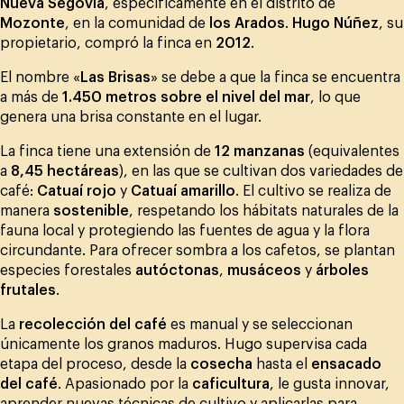
Nueva Segovia
, específicamente en el distrito de
Mozonte
, en la comunidad de
los Arados
.
Hugo Núñez
, su
propietario, compró la finca en
2012
.
El nombre «
Las Brisas
» se debe a que la finca se encuentra
a más de
1.450 metros sobre el nivel del mar
, lo que
genera una brisa constante en el lugar.
La finca tiene una extensión de
12 manzanas
(equivalentes
a
8,45 hectáreas
), en las que se cultivan dos variedades de
café:
Catuaí rojo
y
Catuaí amarillo
. El cultivo se realiza de
manera
sostenible
, respetando los hábitats naturales de la
fauna local y protegiendo las fuentes de agua y la flora
circundante. Para ofrecer sombra a los cafetos, se plantan
especies forestales
autóctonas
,
musáceos
y
árboles
frutales
.
La
recolección del café
es manual y se seleccionan
únicamente los granos maduros. Hugo supervisa cada
etapa del proceso, desde la
cosecha
hasta el
ensacado
del café
. Apasionado por la
caficultura
, le gusta innovar,
aprender nuevas técnicas de cultivo y aplicarlas para