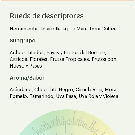
Rueda de descriptores
Herramienta desarrollada por Mare Terra Coffee
Subgrupo
Achocolatados, Bayas y Frutos del Bosque,
Cítricos, Florales, Frutas Tropicales, Frutos con
Hueso y Pasas
Aroma/Sabor
Arándano, Chocolate Negro, Ciruela Roja, Mora,
Pomelo, Tamarindo, Uva Pasa, Uva Roja y Violeta
Fruto sobre maduro
Aceite de oliva
Lemon grass
Vino blanco
Vino rosado
Zanahoria
Albahaca
Licor de avellanas
Romero
Licor de almendras
Calabaza
Tomillo
Vino tinto
Champán
Hinojo
Menta
Laurel
Cardamomo
Yogur
Tomate
Guisante
Oporto
Pepino
Whisky
Mostaza
Pimentón
Hierbas Aromáticas
Pimienta
Ron
Nuez moscada
Anisete
Flor blanca
Tequila
Canela
Jengibre
Jazmín