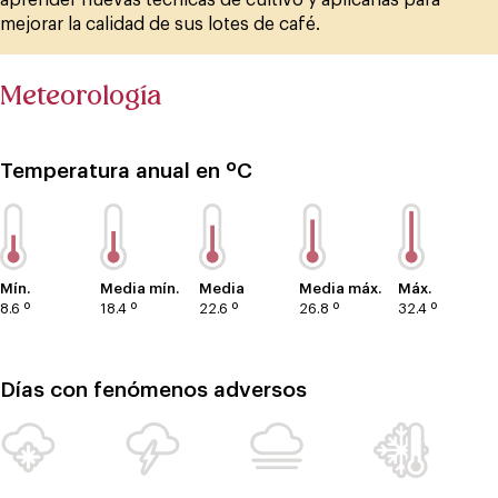
mejorar la calidad de sus lotes de café.
Meteorología
Temperatura anual en ºC
Mín.
Media mín.
Media
Media máx.
Máx.
8.6 º
18.4 º
22.6 º
26.8 º
32.4 º
Días con fenómenos adversos