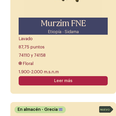
Murzim FNE
Etiopía - Sidama
Lavado
87,75 puntos
74110 y 74158
Floral
1.900-2.000 m.s.n.m
Leer más
En almacén
- Grecia
NUEVO