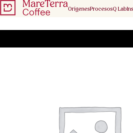
Orígenes
Procesos
Q Lab
In