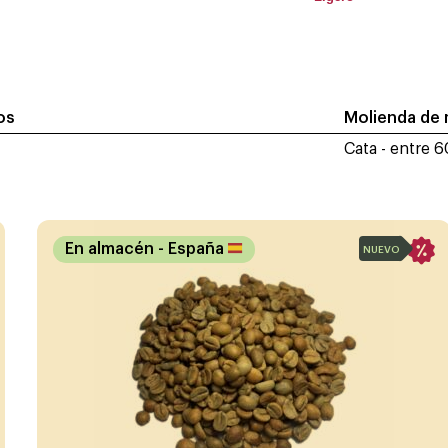
ros
Molienda de
Cata - entre 
En almacén
- España
NUEVO