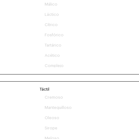
Málico
Láctico
Cítrico
Fosfórico
Tartárico
Acético
Complejo
Táctil
Cremoso
Mantequilloso
Oleoso
Sirope
Meloso