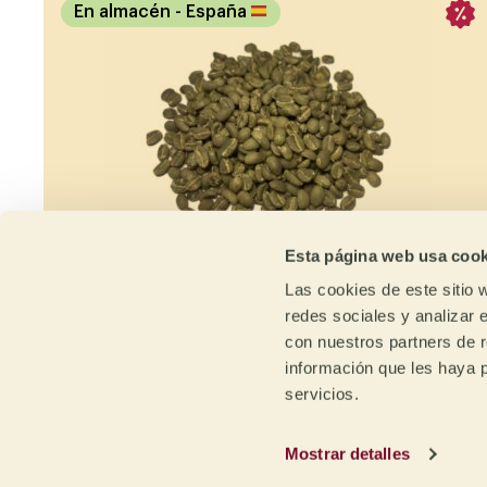
En almacén
- España
Esta página web usa cook
Las cookies de este sitio 
redes sociales y analizar 
Messier 41 FMA
con nuestros partners de r
Etiopía - Sidama
información que les haya 
servicios.
Lavado
88,00 puntos
Mostrar detalles
74110 y 74158