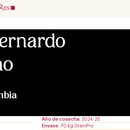
ES
Bernardo
no
mbia
Año de cosecha
2024-25
Envase
70 kg GrainPro