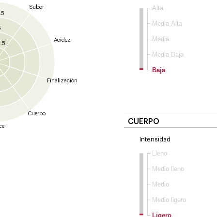
Sabor
Alta
.5
Media Alta
5
Media
Acidez
.5
Media Baja
Baja
Finalización
Cuerpo
CUERPO
ce
Intensidad
Lleno
Medio lleno
Medio
Medio ligero
Ligero