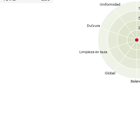
Uniformidad
7
Dulzura
2
Limpieza en taza
Global
Balan