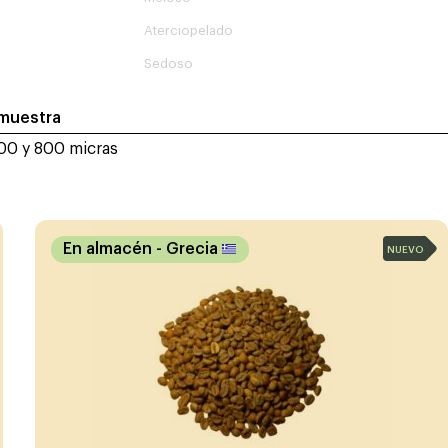
Aterciopelado
Sedoso
 muestra
600 y 800 micras
En almacén
- Grecia
NUEVO