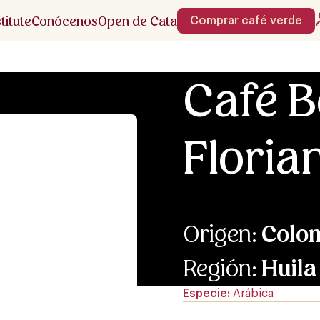
stitute
Conócenos
Open de Cata
Comprar café verde
Café 
Floria
Origen:
Colo
Región:
Huila
Especie
Arábica