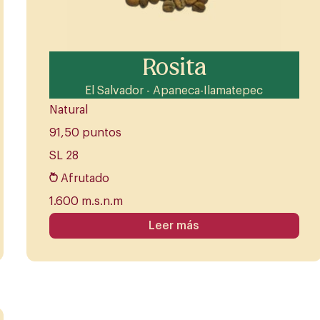
Rosita
El Salvador - Apaneca-Ilamatepec
Natural
91,50 puntos
SL 28
Afrutado
1.600 m.s.n.m
Leer más