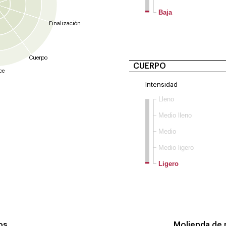
Baja
Finalización
Cuerpo
CUERPO
ce
Intensidad
Lleno
Medio lleno
Medio
Medio ligero
Ligero
ros
Molienda de