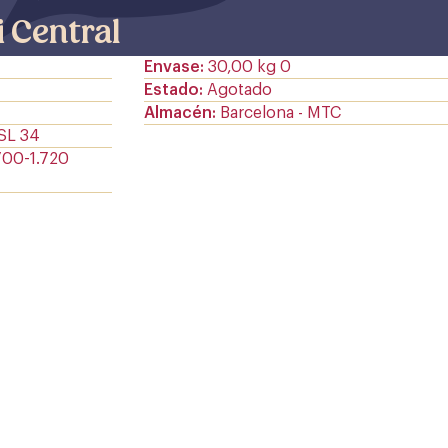
i Central
Envase
30,00 kg 0
Estado
Agotado
Almacén
Barcelona - MTC
 SL 34
700-1.720