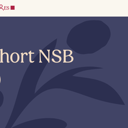
ES
Chort NSB
)