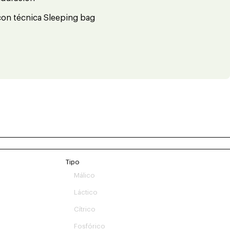
e con técnica Sleeping bag
Tipo
Málico
Láctico
Cítrico
Fosfórico