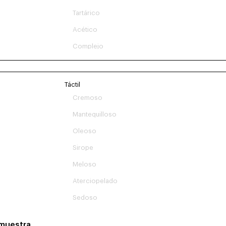
Tartárico
Acético
Complejo
Táctil
Cremoso
Mantequilloso
Oleoso
Sirope
Meloso
Aterciopelado
Sedoso
 muestra