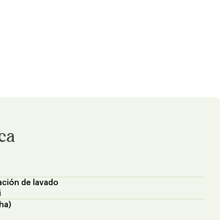
ica
ación de lavado
i
ha)