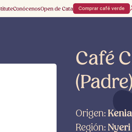
stitute
Conócenos
Open de Cata
Comprar café verde
Café 
(Padre
Origen:
Kenia
Región:
Nyeri