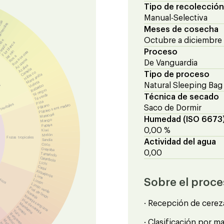
Tipo de recolección
Manual-Selectiva
anas
almendras
Meses de cosecha
Octubre a diciembre
ete
Flor blanca
equila
Proceso
Jazmín
Rosa oscura
Rosa
Azucena
De Vanguardia
Azalea
Camelia
Hibisco
Tipo de proceso
Manzanilla
Violeta
Natural Sleeping Bag
es
Ruibarbo
Té negro
Té verde
Técnica de secado
Piña
Herbales
Plátano
Plátano semi maduro
Saco de Dormir
Maracuyá
Humedad (ISO 6673
Mango
Papaya
0,00 %
Kiwi
Melón
Frutas tropicales
Sandía
Actividad del agua
Coco
Guayaba
0,00
Tamarindo
Carambola
Lichi
Caqui
Alquejenje
Lima
ricos
Sobre el proc
Limón
Limón verde
Piel de limón
Naranja
Naranja sanguina
Piel de naranja
· Recepción de cerez
Mandarina
Pomelo
Yuzu
Bergamota
Melocotón
· Clasificación por m