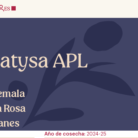
ES
atysa APL
emala
a Rosa
janes
Año de cosecha
2024-25