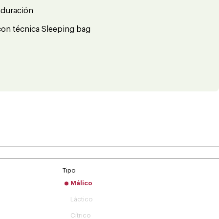
aduración
e con técnica Sleeping bag
Tipo
Málico
Láctico
Cítrico