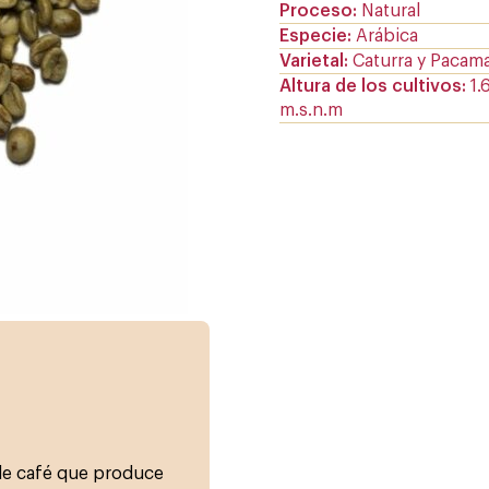
Proceso
Natural
Especie
Arábica
Varietal
Caturra y Pacam
Altura de los cultivos
1.
m.s.n.m
 de café que produce