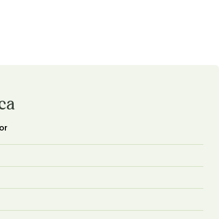
ica
or