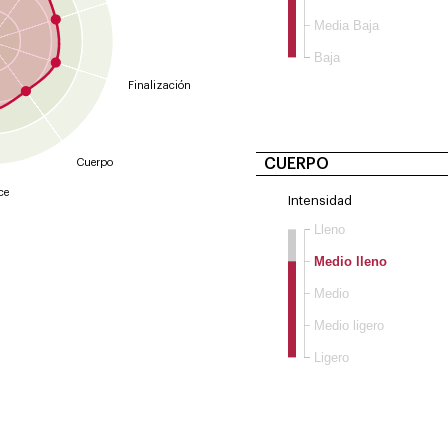
Media Baja
Baja
Finalización
CUERPO
Cuerpo
ce
Intensidad
Lleno
Medio lleno
Medio
Medio ligero
Ligero