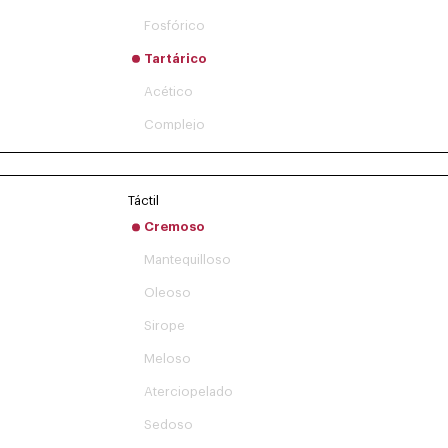
Fosfórico
Tartárico
Acético
Complejo
Táctil
Cremoso
Mantequilloso
Oleoso
Sirope
Meloso
Aterciopelado
Sedoso