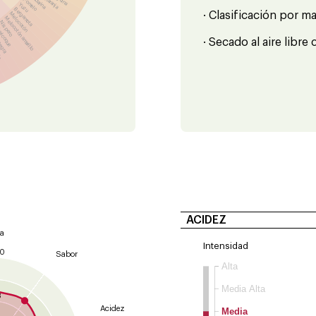
Mandarina
Pomelo
Yuzu
Bergamota
· Clasificación por m
Melocotón
Melocotón amarillo
Níspero
ricoque
negra
la
· Secado al aire libr
ACIDEZ
a
Intensidad
10
Sabor
Alta
9
Media Alta
8
Acidez
Media