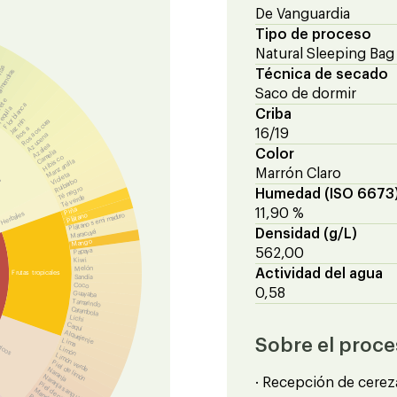
De Vanguardia
Tipo de proceso
Natural Sleeping Bag
anas
almendras
Técnica de secado
Saco de dormir
ete
Flor blanca
equila
Criba
Jazmín
Rosa oscura
Rosa
16/19
Azucena
Azalea
Color
Camelia
Hibisco
Manzanilla
Marrón Claro
Violeta
es
Ruibarbo
Té negro
Humedad (ISO 6673
Té verde
Piña
11,90 %
Herbales
Plátano
Plátano semi maduro
Densidad (g/L)
Maracuyá
Mango
562,00
Papaya
Kiwi
Melón
Actividad del agua
Frutas tropicales
Sandía
Coco
0,58
Guayaba
Tamarindo
Carambola
Lichi
Caqui
Alquejenje
Sobre el proc
Lima
ricos
Limón
Limón verde
Piel de limón
Naranja
Naranja sanguina
· Recepción de cerez
Piel de naranja