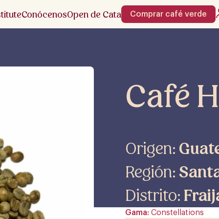
stitute
Conócenos
Open de Cata
Comprar café verde
Café H
Origen:
Guat
Región:
Sant
Distrito:
Frai
Gama
Constellations