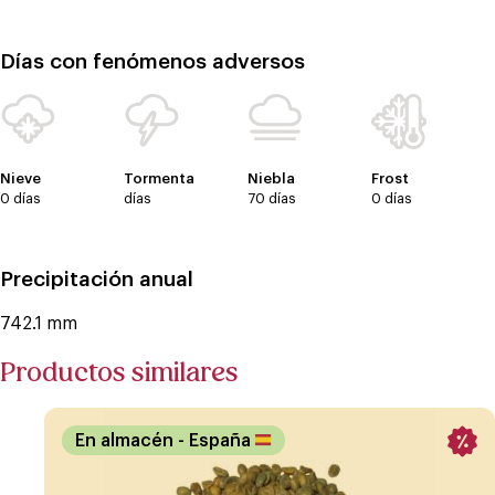
Días con fenómenos adversos
Nieve
Tormenta
Niebla
Frost
0 días
días
70 días
0 días
Precipitación anual
742.1 mm
Productos similares
En almacén
- España