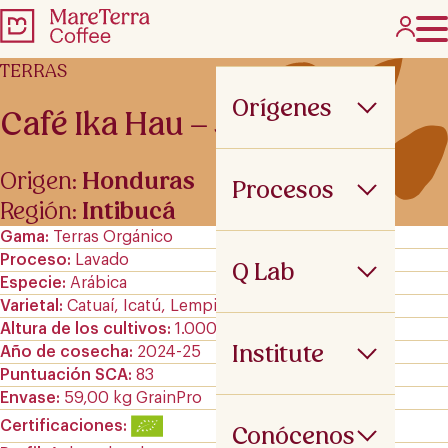
TERRAS
Orígenes
Café Ika Hau – 59 kg
Origen:
Honduras
Procesos
Región:
Intibucá
Gama
Terras Orgánico
Proceso
Lavado
Q Lab
Especie
Arábica
Varietal
Catuaí, Icatú, Lempira y Parainema
Altura de los cultivos
1.000-1.500 m.s.n.m
Institute
Año de cosecha
2024-25
Puntuación SCA
83
Envase
59,00 kg GrainPro
Certificaciones
Conócenos