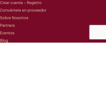
Crear cuenta – Registro
Conviértete en proveedor
Sobre Nosotros
Partners
Eventos
Blog
CONTACTO
info@mareterracoffee.com
(+34) 936 363 947
UPC – Baix Llobregat Campus.
Edifici RDIT – Rooms 309 a 311.