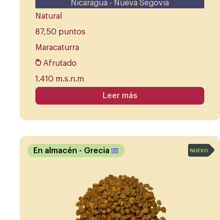
Nicaragua - Nueva Segovia
Natural
87,50 puntos
Maracaturra
Afrutado
1.410 m.s.n.m
Leer más
En almacén
- Grecia
NUEVO