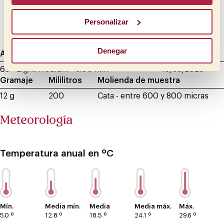
Aterciopelado
Personalizar
Sedoso
Denegar
Agtron
Tostado de muestra
Datos de cata
65 - Light Medium
8.00 min
18/03/2025
Gramaje
Mililitros
Molienda de muestra
12 g
200
Cata - entre 600 y 800 micras
Meteorología
Temperatura anual en ºC
Mín.
Media mín.
Media
Media máx.
Máx.
5.0 º
12.8 º
18.5 º
24.1 º
29.6 º