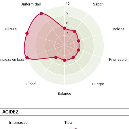
10
Uniformidad
Sabor
9
8
Dulzura
Acidez
7
mpieza en taza
Finalización
Global
Cuerpo
Balance
ACIDEZ
Intensidad
Tipo