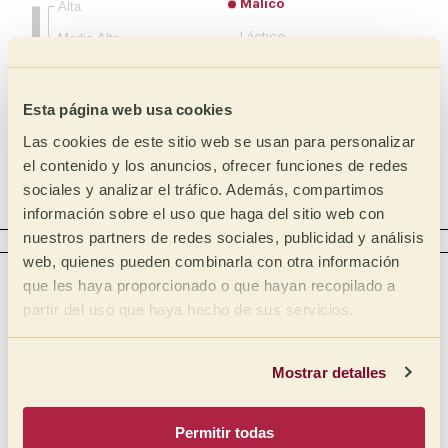
Málico
Alta
Láctico
Media Alta
Media
Cítrico
Media Baja
Fosfórico
Esta página web usa cookies
Baja
Tartárico
Las cookies de este sitio web se usan para personalizar
el contenido y los anuncios, ofrecer funciones de redes
Acético
sociales y analizar el tráfico. Además, compartimos
Complejo
información sobre el uso que haga del sitio web con
nuestros partners de redes sociales, publicidad y análisis
CUERPO
web, quienes pueden combinarla con otra información
Intensidad
Táctil
que les haya proporcionado o que hayan recopilado a
Cremoso
Lleno
partir del uso que haya hecho de sus servicios.
Mantequilloso
Medio lleno
Medio
Oleoso
Mostrar detalles
Medio ligero
Sirope
Permitir todas
Ligero
Meloso