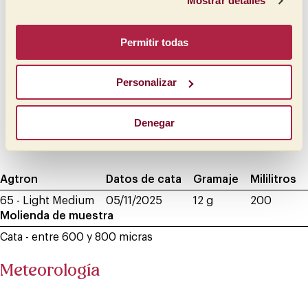
Mostrar detalles
Cremoso
Lleno
Mantequilloso
Medio lleno
Permitir todas
Medio
Oleoso
Medio ligero
Sirope
Personalizar
Ligero
Meloso
Aterciopelado
Denegar
Sedoso
Agtron
Datos de cata
Gramaje
Mililitros
65 - Light Medium
05/11/2025
12 g
200
Molienda de muestra
Cata - entre 600 y 800 micras
Meteorología