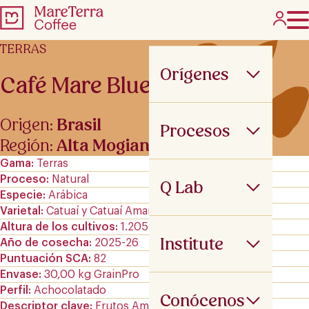
TERRAS
Orígenes
Café Mare Blue IRM
Origen:
Brasil
Procesos
Región:
Alta Mogiana
Gama
Terras
Proceso
Natural
Q Lab
Especie
Arábica
Varietal
Catuaí y Catuaí Amarillo
Altura de los cultivos
1.205 m.s.n.m
Institute
Año de cosecha
2025-26
Puntuación SCA
82
Envase
30,00 kg GrainPro
Perfil
Achocolatado
Conócenos
Descriptor clave
Frutos Amarillos