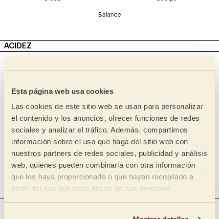
Balance
ACIDEZ
Intensidad
Tipo
Málico
Alta
Esta página web usa cookies
Láctico
Media Alta
Las cookies de este sitio web se usan para personalizar
Media
Cítrico
el contenido y los anuncios, ofrecer funciones de redes
Media Baja
Fosfórico
sociales y analizar el tráfico. Además, compartimos
Baja
información sobre el uso que haga del sitio web con
Tartárico
nuestros partners de redes sociales, publicidad y análisis
Acético
web, quienes pueden combinarla con otra información
Complejo
que les haya proporcionado o que hayan recopilado a
partir del uso que haya hecho de sus servicios.
CUERPO
Intensidad
Táctil