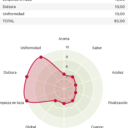
Dulzura
10,00
Uniformidad
10,00
TOTAL
82,00
Aroma
10
Uniformidad
Sabor
9
8
Dulzura
Acidez
7
mpieza en taza
Finalización
Global
Cuerpo