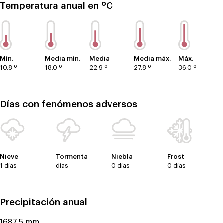
Temperatura anual en ºC
Mín.
Media mín.
Media
Media máx.
Máx.
10.8 º
18.0 º
22.9 º
27.8 º
36.0 º
Días con fenómenos adversos
Nieve
Tormenta
Niebla
Frost
1 días
días
0 días
0 días
Precipitación anual
1687.5 mm