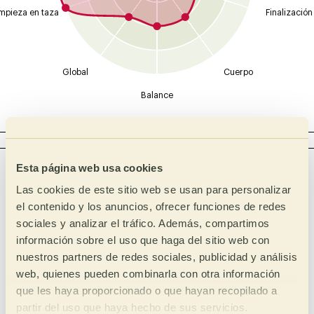
mpieza en taza
Finalización
Global
Cuerpo
Balance
ACIDEZ
Intensidad
Tipo
Esta página web usa cookies
Málico
Alta
Las cookies de este sitio web se usan para personalizar
el contenido y los anuncios, ofrecer funciones de redes
Láctico
Media Alta
sociales y analizar el tráfico. Además, compartimos
Media
Cítrico
información sobre el uso que haga del sitio web con
Media Baja
Fosfórico
nuestros partners de redes sociales, publicidad y análisis
web, quienes pueden combinarla con otra información
Baja
Tartárico
que les haya proporcionado o que hayan recopilado a
Acético
partir del uso que haya hecho de sus servicios.