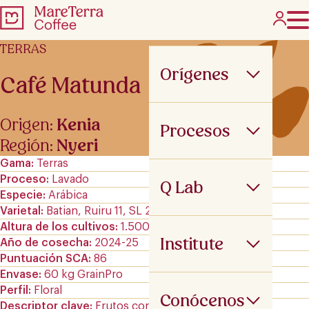
TERRAS
Orígenes
Café Matunda
Origen:
Kenia
Procesos
Región:
Nyeri
Gama
Terras
Proceso
Lavado
Q Lab
Especie
Arábica
Varietal
Batian, Ruiru 11, SL 28 y SL 34
Altura de los cultivos
1.500-2.200 m.s.n.m
Institute
Año de cosecha
2024-25
Puntuación SCA
86
Envase
60 kg GrainPro
Perfil
Floral
Conócenos
Descriptor clave
Frutos con Hueso