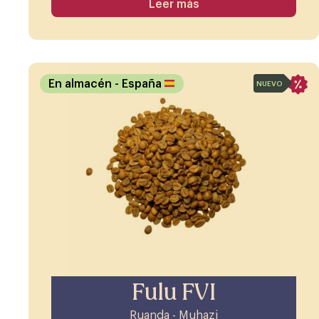
Leer más
En almacén
- España
NUEVO
Fulu FVI
Ruanda - Muhazi