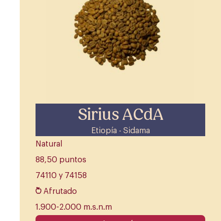
Sirius ACdA
Etiopía - Sidama
Natural
88,50 puntos
74110 y 74158
Afrutado
1.900-2.000 m.s.n.m