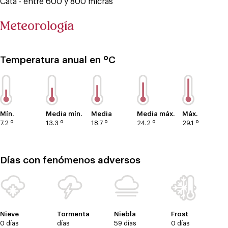
Cata - entre 600 y 800 micras
Meteorología
Temperatura anual en ºC
Mín.
Media mín.
Media
Media máx.
Máx.
7.2 º
13.3 º
18.7 º
24.2 º
29.1 º
Días con fenómenos adversos
Nieve
Tormenta
Niebla
Frost
0 días
días
59 días
0 días