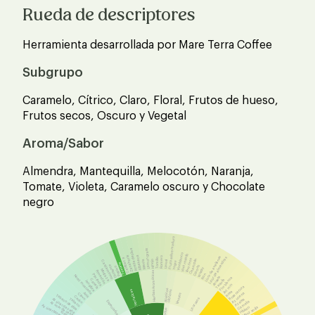
Rueda de descriptores
Herramienta desarrollada por Mare Terra Coffee
Subgrupo
Caramelo, Cítrico, Claro, Floral, Frutos de hueso,
Frutos secos, Oscuro y Vegetal
Aroma/Sabor
Almendra, Mantequilla, Melocotón, Naranja,
Tomate, Violeta, Caramelo oscuro y Chocolate
negro
Fruto sobre maduro
Aceite de oliva
Lemon grass
Vino blanco
Vino rosado
Zanahoria
Albahaca
Licor de avellanas
Romero
Licor de almendras
Calabaza
Tomillo
Vino tinto
Champán
Hinojo
Menta
Laurel
Cardamomo
Yogur
Tomate
Guisante
Oporto
Pepino
Whisky
Mostaza
Pimentón
Hierbas Aromáticas
Pimienta
Ron
Nuez moscada
Anisete
Flor blanca
Tequila
Canela
Jengibre
Jazmín
Rosa oscura
Acéticos
Hortalizas
Lácticos
Rosa
Anís
Azucena
Clavo
Vinosos
Tabaco de pipa
Cedro
Licorosos
Tabaco
Azúcar de caña
Azalea
Especiados
Camelia
Azúcar de caña
Azúcar Moscovado
Hibisco
Manzanilla
tostado