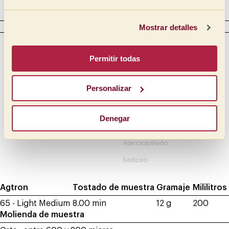
Complejo
CUERPO
Mostrar detalles
Intensidad
Táctil
Permitir todas
Cremoso
Lleno
Mantequilloso
Medio lleno
Personalizar
Medio
Oleoso
Medio ligero
Sirope
Denegar
Ligero
Meloso
Aterciopelado
Sedoso
Agtron
Tostado de muestra
Gramaje
Mililitros
65 - Light Medium
8.00 min
12 g
200
Molienda de muestra