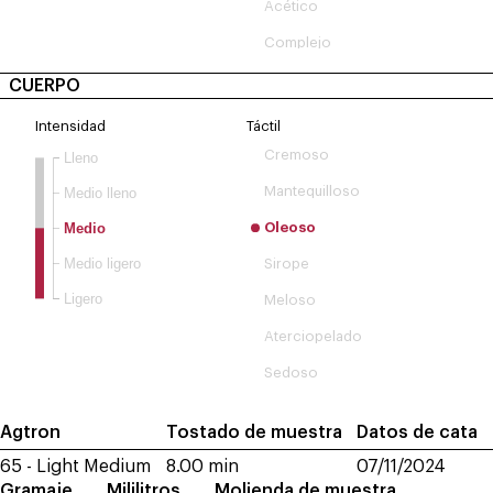
Acético
Complejo
CUERPO
Intensidad
Táctil
Cremoso
Lleno
Mantequilloso
Medio lleno
Medio
Oleoso
Medio ligero
Sirope
Ligero
Meloso
Aterciopelado
Sedoso
Agtron
Tostado de muestra
Datos de cata
65 - Light Medium
8.00 min
07/11/2024
Gramaje
Mililitros
Molienda de muestra