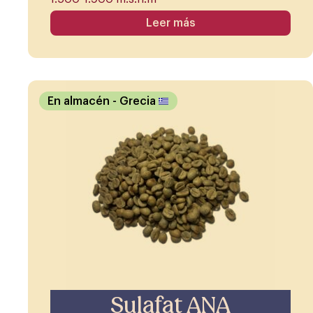
Leer más
En almacén
- Grecia
Sulafat ANA