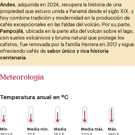
Andes
, adquirida en 2024, recupera la historia de una
propiedad que estuvo unida a Panamá desde el siglo XIX, y
hoy combina tradición y modernidad en la producción de
cafés excepcionales en las faldas del volcán. Por su parte,
Pampojilá
, ubicada en la parte alta del volcán sobre el lago,
con suelos volcánicos y bruma natural que protege los
cafetos, fue renovada por la familia Herrera en 2012 y sigue
ofreciendo cafés de
sabor único y rica historia
centenaria
.
Meteorología
Temperatura anual en ºC
Mín.
Media mín.
Media
Media máx.
Máx.
25.12 º
7.7 º
15.4 º
23.0 º
29.0 º