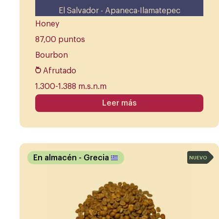
El Salvador - Apaneca-Ilamatepec
Honey
87,00 puntos
Bourbon
Afrutado
1.300-1.388 m.s.n.m
Leer más
En almacén
- Grecia
NUEVO