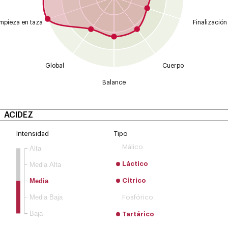
mpieza en taza
Finalización
Global
Cuerpo
Balance
ACIDEZ
Intensidad
Tipo
Málico
Alta
Láctico
Media Alta
Media
Cítrico
Media Baja
Fosfórico
Baja
Tartárico