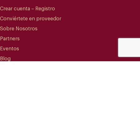
Crear cuenta – Registro
Conviértete en proveedor
Sobre Nosotros
Partners
Eventos
Blog
CONTACTO
info@mareterracoffee.com
(+34) 936 363 947
UPC – Baix Llobregat Campus.
Edifici RDIT – Rooms 309 a 311.