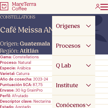
CONSTELLATIONS
Orígenes
Café Meissa ANE
Origen:
Guatemala
Procesos
Región:
Atitlán
Gama
Constellations
Proceso
Natural
Q Lab
Especie
Arábica
Varietal
Caturra
Año de cosecha
2023-24
Institute
Puntuación SCA
87,75
Envase
30 kg GrainPro
Perfil
Afrutado
Descriptor clave
Nectarina
Conócenos
Estado
Agotado