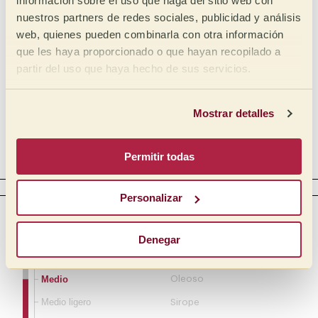
información sobre el uso que haga del sitio web con
Intensidad
Tipo
nuestros partners de redes sociales, publicidad y análisis
Málico
Alta
web, quienes pueden combinarla con otra información
Láctico
Media Alta
que les haya proporcionado o que hayan recopilado a
Media
Cítrico
partir del uso que haya hecho de sus servicios.
Media Baja
Fosfórico
Baja
Mostrar detalles
Tartárico
Acético
Permitir todas
Complejo
CUERPO
Personalizar
Intensidad
Táctil
Cremoso
Lleno
Denegar
Mantequilloso
Medio lleno
Medio
Oleoso
Medio ligero
Sirope