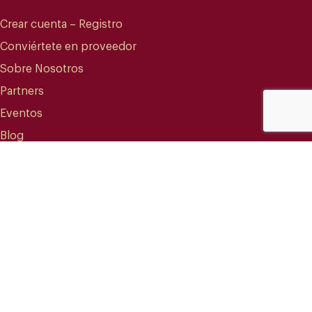
Crear cuenta – Registro
Conviértete en proveedor
Sobre Nosotros
Partners
Eventos
Blog
CONTACTO
info@mareterracoffee.com
(+34) 936 363 947
UPC – Baix Llobregat Campus.
Edifici RDIT – Rooms 309 a 311.