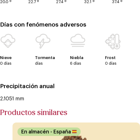
20.0 º
22.7 º
27.4 º
32.1 º
37.4 º
Días con fenómenos adversos
Nieve
Tormenta
Niebla
Frost
0 días
días
6 días
0 días
Precipitación anual
2.1051 mm
Productos similares
En almacén
- España