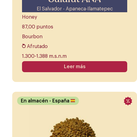
El Salvador - Apaneca-Ilamatepec
Honey
87,00 puntos
Bourbon
Afrutado
1.300-1.388 m.s.n.m
Leer más
En almacén
- España