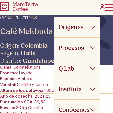
CONSTELLATIONS
Orígenes
Café Mekbuda AMD
Origen:
Colombia
Procesos
Región:
Huila
Distrito:
Guadalupe
Q Lab
Gama
Constellations
Proceso
Lavado
Especie
Arábica
Varietal
Castillo y Tambo
Institute
Altura de los cultivos
1.600 m.s.n.m
Año de cosecha
2024-25
Puntuación SCA
86,50
Envase
30 kg GrainPro
Conócenos