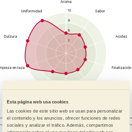
Aroma
10
Uniformidad
Sabor
9
8
Dulzura
Acidez
7
mpieza en taza
Finalización
Global
Cuerpo
Esta página web usa cookies
Balance
Las cookies de este sitio web se usan para personalizar
el contenido y los anuncios, ofrecer funciones de redes
ACIDEZ
sociales y analizar el tráfico. Además, compartimos