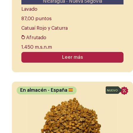
Nicaragua - Nueva Segovia
Lavado
87,00 puntos
Catuaí Rojo y Caturra
Afrutado
1.450 m.s.n.m
Leer más
En almacén
- España
NUEVO