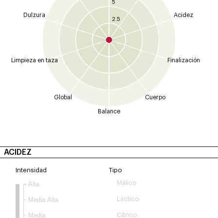
5
Dulzura
Acidez
2.5
Limpieza en taza
Finalización
Global
Cuerpo
Balance
ACIDEZ
Intensidad
Tipo
Málico
Alta
Láctico
Media Alta
Media
Cítrico