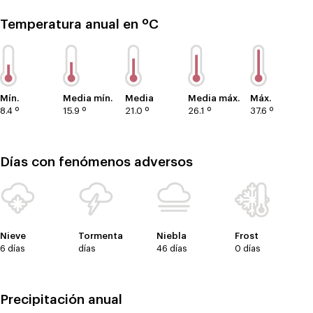
Temperatura anual en ºC
Mín.
Media mín.
Media
Media máx.
Máx.
8.4 º
15.9 º
21.0 º
26.1 º
37.6 º
Días con fenómenos adversos
Nieve
Tormenta
Niebla
Frost
6 días
días
46 días
0 días
Precipitación anual