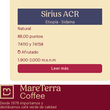
Sirius ACR
Etiopía - Sidama
Natural
88,00 puntos
74110 y 74158
Afrutado
1.900-2.000 m.s.n.m
Leer más
Desde 1978 importamos y
distribuimos café verde de calidad