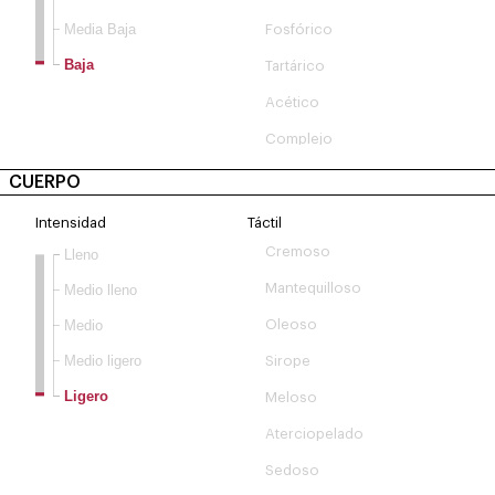
Media Baja
Fosfórico
Baja
Tartárico
Acético
Complejo
CUERPO
Intensidad
Táctil
Cremoso
Lleno
Mantequilloso
Medio lleno
Medio
Oleoso
Medio ligero
Sirope
Ligero
Meloso
Aterciopelado
Sedoso