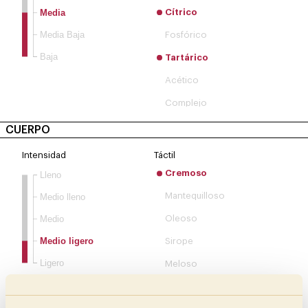
Media
Cítrico
Media Baja
Fosfórico
Baja
Tartárico
Acético
Complejo
CUERPO
Intensidad
Táctil
Cremoso
Lleno
Mantequilloso
Medio lleno
Medio
Oleoso
Medio ligero
Sirope
Ligero
Meloso
Aterciopelado