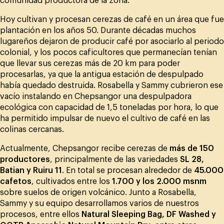
comunidad productora de la zona.
Hoy cultivan y procesan cerezas de café en un área que fue
plantación en los años 50. Durante décadas muchos
lugareños dejaron de producir café por asociarlo al periodo
colonial, y los pocos caficultores que permanecían tenían
que llevar sus cerezas más de 20 km para poder
procesarlas, ya que la antigua estación de despulpado
había quedado destruida. Rosabella y Sammy cubrieron ese
vacío instalando en Chepsangor una despulpadora
ecológica con capacidad de 1,5 toneladas por hora, lo que
ha permitido impulsar de nuevo el cultivo de café en las
colinas cercanas.
Actualmente, Chepsangor recibe cerezas de
más de 150
productores
, principalmente de las variedades
SL 28,
Batian y Ruiru 11
. En total se procesan alrededor de
45.000
cafetos
, cultivados entre los
1.700 y los 2.000 msnm
sobre suelos de origen volcánico. Junto a Rosabella,
Sammy y su equipo desarrollamos varios de nuestros
procesos, entre ellos
Natural Sleeping Bag, DF Washed y