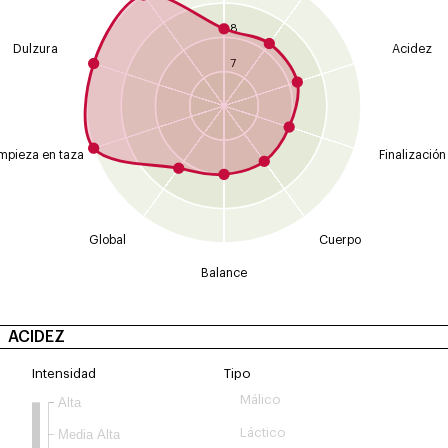
8
Dulzura
Acidez
7
mpieza en taza
Finalización
Global
Cuerpo
Balance
ACIDEZ
Intensidad
Tipo
Málico
Alta
Láctico
Media Alta