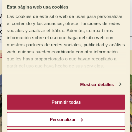
Sedoso
Esta página web usa cookies
Las cookies de este sitio web se usan para personalizar
Agtron
Tostado de muestra
Datos de cata
el contenido y los anuncios, ofrecer funciones de redes
65 - Light Medium
8.00 min
29/08/2025
sociales y analizar el tráfico. Además, compartimos
Gramaje
Mililitros
Molienda de muestra
información sobre el uso que haga del sitio web con
12 g
200
Cata - entre 600 y 800 micras
nuestros partners de redes sociales, publicidad y análisis
web, quienes pueden combinarla con otra información
Estación de lavado
que les haya proporcionado o que hayan recopilado a
partir del uso que haya hecho de sus servicios.
Mostrar detalles
Permitir todas
Personalizar