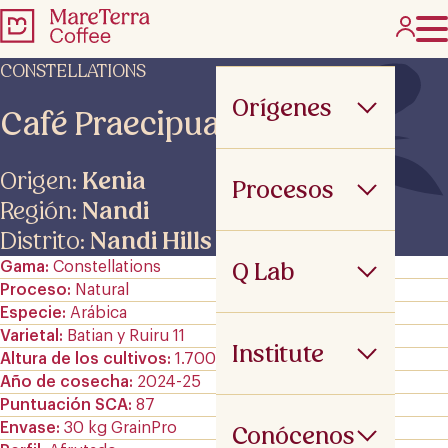
CONSTELLATIONS
Orígenes
Café Praecipua ANE
Origen:
Kenia
Procesos
Región:
Nandi
Distrito:
Nandi Hills
Q Lab
Gama
Constellations
Proceso
Natural
Especie
Arábica
Varietal
Batian y Ruiru 11
Institute
Altura de los cultivos
1.700-2.000 m.s.n.m
Año de cosecha
2024-25
Puntuación SCA
87
Envase
30 kg GrainPro
Conócenos