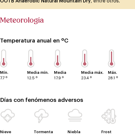
OOTB Anaerobic Natural Mountain Dry
, entre otros.
Meteorología
Temperatura anual en ºC
Mín.
Media mín.
Media
Media máx.
Máx.
7.7 º
12.5 º
17.9 º
23.4 º
28.1 º
Días con fenómenos adversos
Nieve
Tormenta
Niebla
Frost