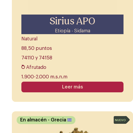
Sirius APO
Etiopía - Sidama
Natural
88,50 puntos
74110 y 74158
Afrutado
1.900-2.000 m.s.n.m
Leer más
En almacén
- Grecia
NUEVO