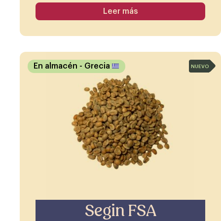
Leer más
En almacén
- Grecia
NUEVO
Segin FSA