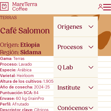
TERRAS
Orígenes
Café Salomon
Origen:
Etiopía
Procesos
Región:
Sidama
Gama
Terras
Proceso
Lavado
Q Lab
Especie
Arábica
Varietal
Heirloom
Altura de los cultivos
1.905-2.010 m.s.n.m
Institute
Año de cosecha
2024-25
Puntuación SCA
84
Envase
60 kg GrainPro
Perfil
Afrutado
Conócenos
Descriptor clave
Cítricos