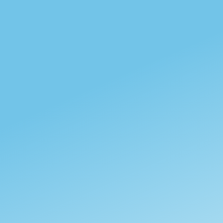
Sase Rodoo
Etiopía - Sidama
Natural
85,00 puntos
Heirloom
Afrutado
1.500-2.200 m.s.n.m
Leer más