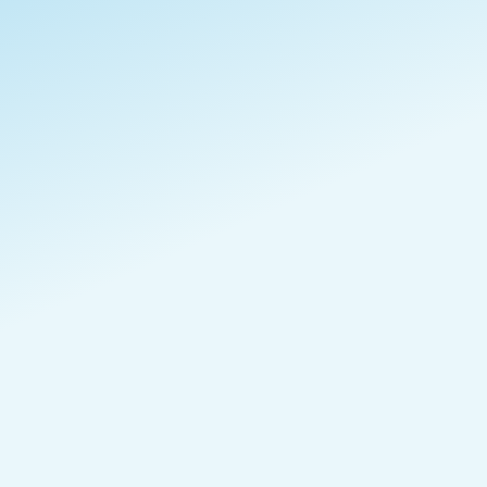
Achocolatado
1.600 m.s.n.m
Leer más
En almacén
- Grecia
NUEVO