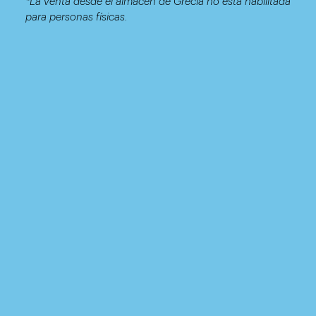
*La venta desde el almacén de Grecia no está habilitada
para personas físicas.
Nieve
Tormenta
Niebla
Frost
0 días
días
1 días
0 días
Precipitación anual
426.8 mm
Productos similares
En almacén
- España