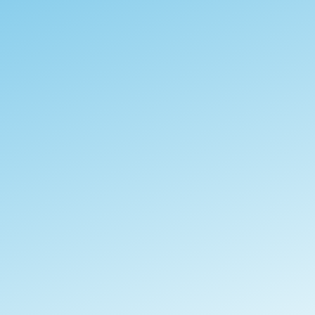
En almacén
- Grecia
NUEVO
Vega ACFsM
El Salvador - Apaneca-Ilamatepec
Natural
87,50 puntos
Bourbon