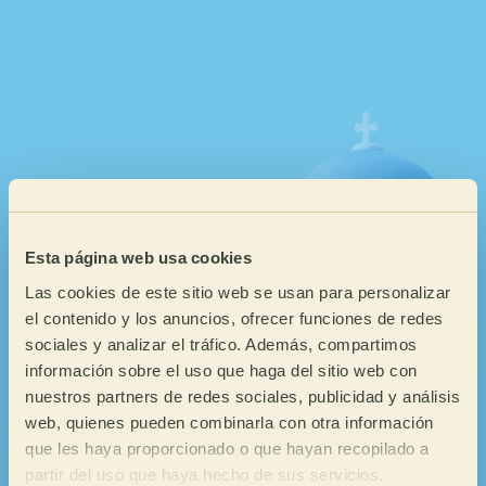
Media Baja
Fosfórico
Baja
Tartárico
Acético
Complejo
CUERPO
Intensidad
Táctil
Cremoso
Lleno
Esta página web usa cookies
Mantequilloso
Medio lleno
¡Ahora en
Las cookies de este sitio web se usan para personalizar
Medio
Oleoso
el contenido y los anuncios, ofrecer funciones de redes
Medio ligero
Sirope
sociales y analizar el tráfico. Además, compartimos
GRECIA!
Ligero
Meloso
información sobre el uso que haga del sitio web con
nuestros partners de redes sociales, publicidad y análisis
Aterciopelado
web, quienes pueden combinarla con otra información
Sedoso
que les haya proporcionado o que hayan recopilado a
partir del uso que haya hecho de sus servicios.