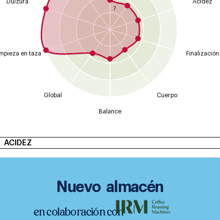
Dulzura
Acidez
7
mpieza en taza
Finalización
Global
Cuerpo
Balance
ACIDEZ
Intensidad
Tipo
Málico
Alta
Nuevo almacén
Láctico
Media Alta
Media
Cítrico
en colaboración con