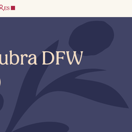
ES
Subra DFW
)