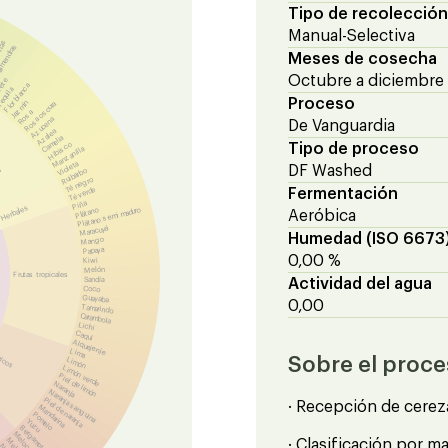
Tipo de recolección
Manual-Selectiva
anas
almendras
Meses de cosecha
Octubre a diciembre
ete
Flor blanca
equila
Proceso
Jazmín
Rosa oscura
Rosa
Azucena
De Vanguardia
Azalea
Camelia
Hibisco
Tipo de proceso
Manzanilla
Violeta
DF Washed
es
Ruibarbo
Té negro
Té verde
Fermentación
Piña
Herbales
Plátano
Plátano semi maduro
Aeróbica
Maracuyá
Humedad (ISO 6673
Mango
Papaya
0,00 %
Kiwi
Melón
Frutas tropicales
Sandía
Actividad del agua
Coco
Guayaba
0,00
Tamarindo
Carambola
Lichi
Caqui
Alquejenje
Lima
ricos
Sobre el proc
Limón
Limón verde
Piel de limón
Naranja
Naranja sanguina
Piel de naranja
· Recepción de cerez
Mandarina
Pomelo
Yuzu
Bergamota
Melocotón
· Clasificación por m