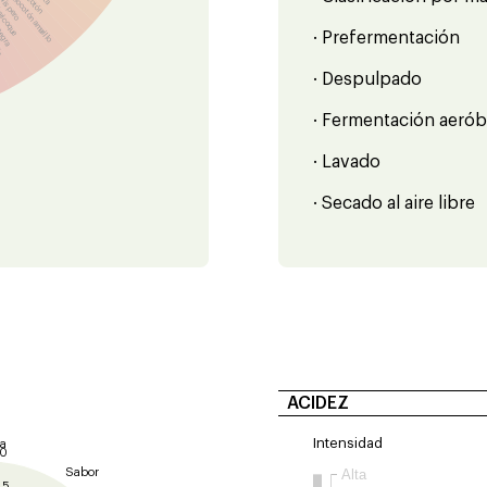
Melocotón amarillo
Níspero
ricoque
negra
la
· Prefermentación
· Despulpado
· Fermentación aerób
· Lavado
· Secado al aire libre
ACIDEZ
Intensidad
a
10
Sabor
Alta
.5