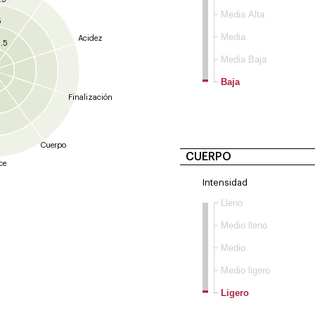
Media Alta
5
Media
Acidez
.5
Media Baja
Baja
Finalización
Cuerpo
CUERPO
ce
Intensidad
Lleno
Medio lleno
Medio
Medio ligero
Ligero