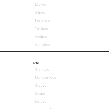
Láctico
Cítrico
Fosfórico
Tartárico
Acético
Complejo
Táctil
Cremoso
Mantequilloso
Oleoso
Sirope
Meloso