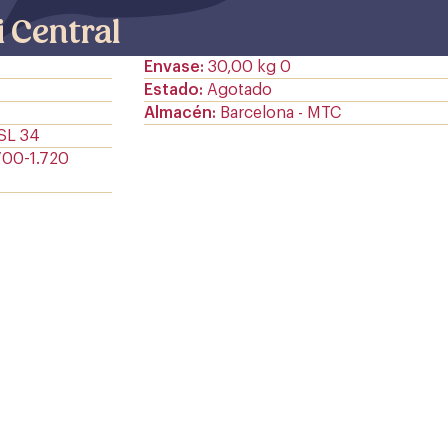
i Central
Envase
30,00 kg 0
Estado
Agotado
Almacén
Barcelona - MTC
 SL 34
700-1.720