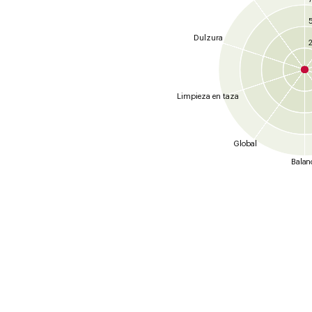
Dulzura
2
Limpieza en taza
Global
Balan