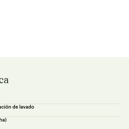
ica
ación de lavado
ha)