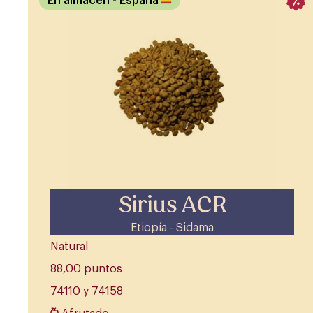
En almacén
- España
Sirius ACR
Etiopía - Sidama
Natural
88,00 puntos
74110 y 74158