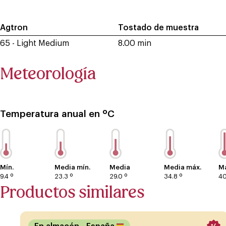
Agtron
Tostado de muestra
65 - Light Medium
8.00 min
Meteorología
Temperatura anual en ºC
Mín.
Media mín.
Media
Media máx.
Má
9.4 º
23.3 º
29.0 º
34.8 º
40
Productos similares