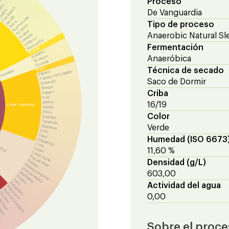
Proceso
ete
Flor blanca
equila
De Vanguardia
Jazmín
Rosa oscura
Rosa
Tipo de proceso
Azucena
Azalea
Anaerobic Natural Sl
Camelia
Hibisco
Manzanilla
Fermentación
Violeta
es
Ruibarbo
Té negro
Anaeróbica
Té verde
Piña
Técnica de secado
Herbales
Plátano
Plátano semi maduro
Saco de Dormir
Maracuyá
Mango
Criba
Papaya
Kiwi
Melón
16/19
Frutas tropicales
Sandía
Coco
Color
Guayaba
Tamarindo
Carambola
Verde
Lichi
Caqui
Humedad (ISO 6673
Alquejenje
Lima
ricos
Limón
11,60 %
Limón verde
Piel de limón
Naranja
Densidad (g/L)
Naranja sanguina
Piel de naranja
603,00
Mandarina
Pomelo
Yuzu
Bergamota
Actividad del agua
Melocotón
Melocotón amarillo
Níspero
0,00
ricoque
negra
la
Sobre el proc