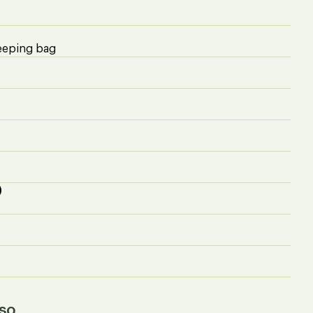
eeping bag
)
eso