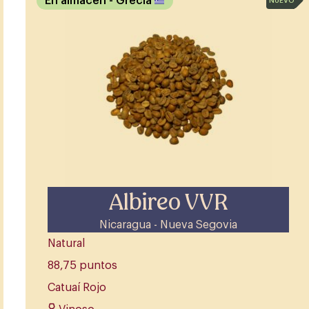
En almacén
- Grecia
NUEVO
Albireo VVR
Nicaragua - Nueva Segovia
Natural
88,75 puntos
Catuaí Rojo