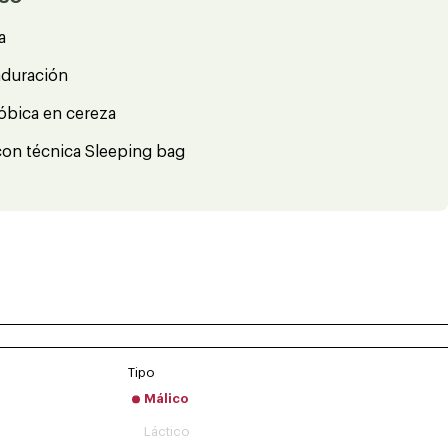
a
aduración
óbica en cereza
e con técnica Sleeping bag
Tipo
Málico
Láctico