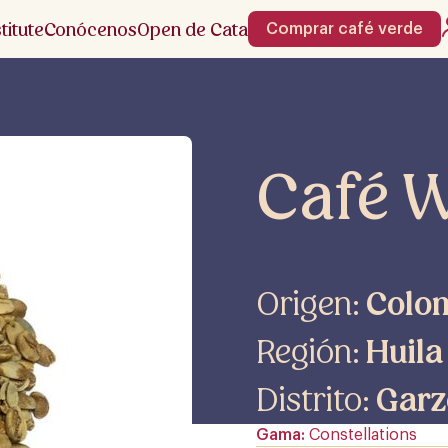
stitute
Conócenos
Open de Cata
Comprar café verde
Café 
Origen:
Colo
Región:
Huila
Distrito:
Garz
Gama
Constellations