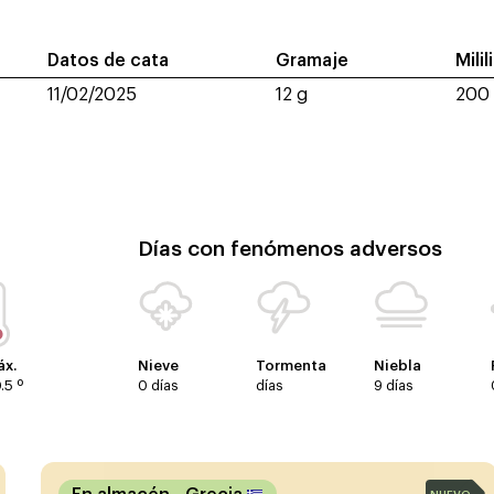
Datos de cata
Gramaje
Milil
11/02/2025
12 g
200
Días con fenómenos adversos
x.
Nieve
Tormenta
Niebla
.5 º
0 días
días
9 días