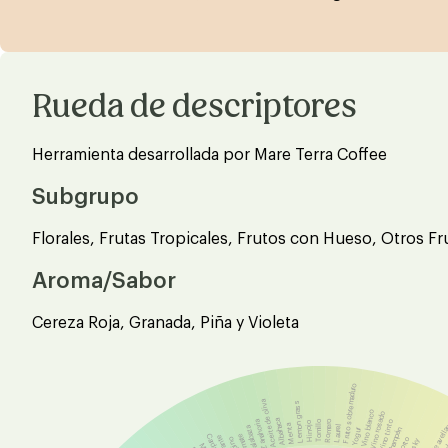
Rueda de descriptores
Herramienta desarrollada por Mare Terra Coffee
Subgrupo
Florales, Frutas Tropicales, Frutos con Hueso, Otros Fr
Aroma/Sabor
Cereza Roja, Granada, Piña y Violeta
Fruto sobre maduro
Aceite de oliva
Lemon grass
Vino blanco
Vino rosado
Licor de avell
Albahaca
Romero
Zanahoria
Vino tinto
Tomillo
Licor de 
Hinojo
Menta
Laurel
Calabaza
Yogur
Champán
Tomate
Oporto
Pepino