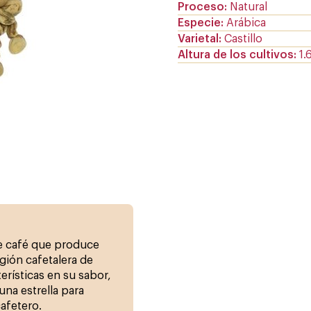
Proceso
Natural
Especie
Arábica
Varietal
Castillo
Altura de los cultivos
1.
de café que produce
gión cafetalera de
erísticas en su sabor,
na estrella para
afetero.