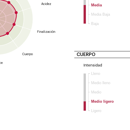
Acidez
Media
Media Baja
Baja
Finalización
CUERPO
Cuerpo
ce
Intensidad
Lleno
Medio lleno
Medio
Medio ligero
Ligero