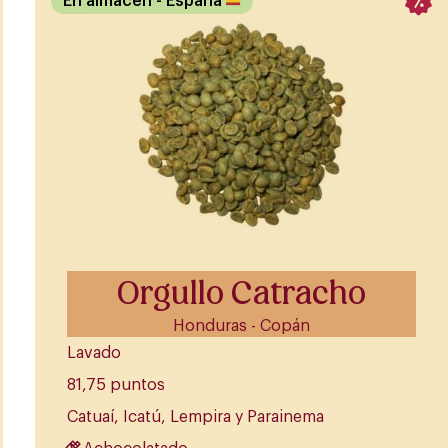
En almacén
- España
Orgullo Catracho
Honduras - Copán
Lavado
81,75 puntos
Catuaí, Icatú, Lempira y Parainema