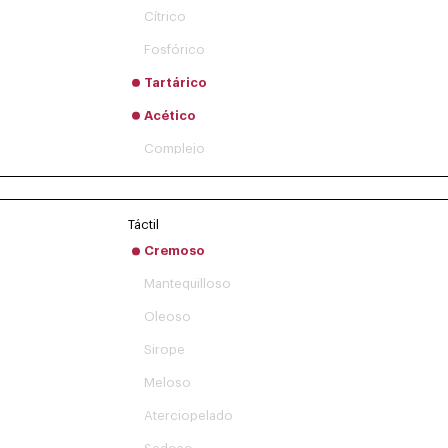
Cítrico
Fosfórico
Tartárico
Acético
Complejo
Táctil
Cremoso
Mantequilloso
Oleoso
Sirope
Meloso
Aterciopelado