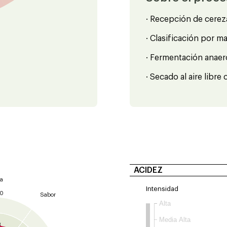
· Recepción de cerez
· Clasificación por m
· Fermentación anaer
· Secado al aire libr
ACIDEZ
a
Intensidad
10
Sabor
Alta
9
Media Alta
8