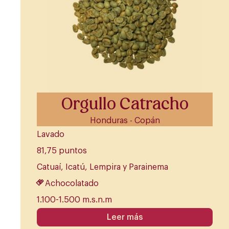
Orgullo Catracho
Honduras - Copán
Lavado
81,75 puntos
Catuaí, Icatú, Lempira y Parainema
Achocolatado
1.100-1.500 m.s.n.m
Leer más