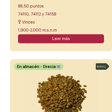
88,50 puntos
74110, 74112 y 74158
Vinoso
1.900-2.000 m.s.n.m
Leer más
En almacén
- Grecia
NUEVO