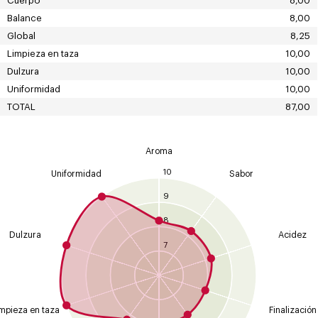
Cuerpo
8,00
Balance
8,00
Global
8,25
Limpieza en taza
10,00
Dulzura
10,00
Uniformidad
10,00
TOTAL
87,00
Aroma
10
Uniformidad
Sabor
9
8
Dulzura
Acidez
7
mpieza en taza
Finalización