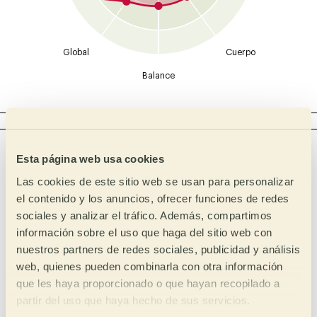
Global
Cuerpo
Balance
ACIDEZ
Intensidad
Tipo
Esta página web usa cookies
Málico
Alta
Las cookies de este sitio web se usan para personalizar
Láctico
Media Alta
el contenido y los anuncios, ofrecer funciones de redes
Media
Cítrico
sociales y analizar el tráfico. Además, compartimos
información sobre el uso que haga del sitio web con
Media Baja
Fosfórico
nuestros partners de redes sociales, publicidad y análisis
Baja
Tartárico
web, quienes pueden combinarla con otra información
Acético
que les haya proporcionado o que hayan recopilado a
partir del uso que haya hecho de sus servicios.
Complejo