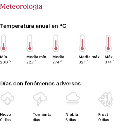
Meteorología
Temperatura anual en ºC
Mín.
Media mín.
Media
Media máx.
Máx.
20.0 º
22.7 º
27.4 º
32.1 º
37.4 º
Días con fenómenos adversos
Nieve
Tormenta
Niebla
Frost
0 días
días
6 días
0 días