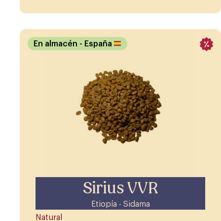
En almacén
- España
Sirius VVR
Etiopía - Sidama
Natural