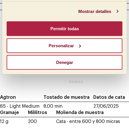
CUERPO
Mostrar detalles
Intensidad
Táctil
Cremoso
Lleno
Permitir todas
Mantequilloso
Medio lleno
Medio
Oleoso
Personalizar
Medio ligero
Sirope
Denegar
Ligero
Meloso
Aterciopelado
Sedoso
Agtron
Tostado de muestra
Datos de cata
65 - Light Medium
8.00 min
27/06/2025
Gramaje
Mililitros
Molienda de muestra
12 g
200
Cata - entre 600 y 800 micras