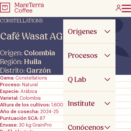
CONSTELLATIONS
Orígenes
Café Wasat AGN
Origen:
Colombia
Procesos
Región:
Huila
Distrito:
Garzón
Q Lab
Gama
Constellations
Proceso
Natural
Especie
Arábica
Varietal
Colombia
Institute
Altura de los cultivos
1.600 m.s.n.m
Año de cosecha
2024-25
Puntuación SCA
87
Envase
30 kg GrainPro
Conócenos