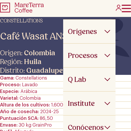
CONSTELLATIONS
Orígenes
Café Wasat ANS
Origen:
Colombia
Procesos
Región:
Huila
Distrito:
Guadalupe
Q Lab
Gama
Constellations
Proceso
Lavado
Especie
Arábica
Varietal
Colombia
Institute
Altura de los cultivos
1.600 m.s.n.m
Año de cosecha
2024-25
Puntuación SCA
86,50
Envase
30 kg GrainPro
Conócenos