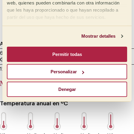
web, quienes pueden combinarla con otra información
Ligero
Meloso
que les haya proporcionado o que hayan recopilado a
partir del uso que haya hecho de sus servicios.
Aterciopelado
Sedoso
Mostrar detalles
Agtron
Tostado de muestra
Datos de cata
65 - Light Medium
8.00 min
27/06/2025
Permitir todas
Gramaje
Mililitros
Molienda de muestra
12 g
200
Cata - entre 600 y 800 micras
Personalizar
Meteorología
Denegar
Temperatura anual en ºC