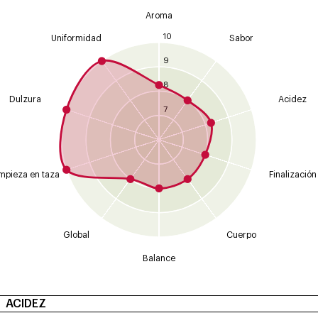
Aroma
10
Uniformidad
Sabor
9
8
Dulzura
Acidez
7
mpieza en taza
Finalización
Global
Cuerpo
Balance
ACIDEZ