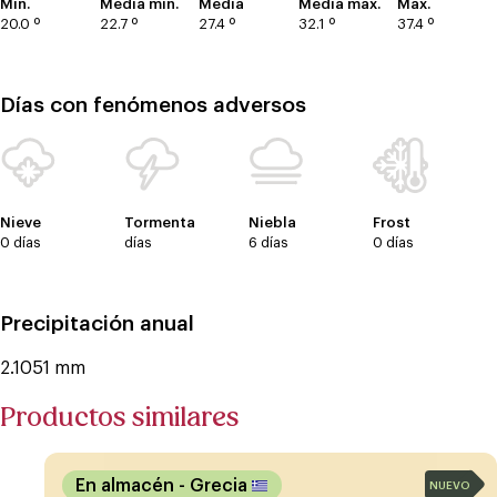
Mín.
Media mín.
Media
Media máx.
Máx.
20.0 º
22.7 º
27.4 º
32.1 º
37.4 º
Días con fenómenos adversos
Nieve
Tormenta
Niebla
Frost
0 días
días
6 días
0 días
Precipitación anual
2.1051 mm
Productos similares
En almacén
- Grecia
NUEVO