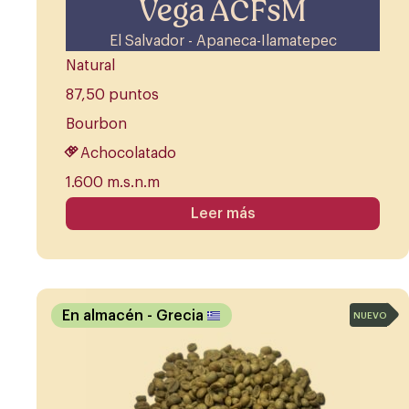
Vega ACFsM
El Salvador - Apaneca-Ilamatepec
Natural
87,50 puntos
Bourbon
Achocolatado
1.600 m.s.n.m
Leer más
En almacén
- Grecia
NUEVO