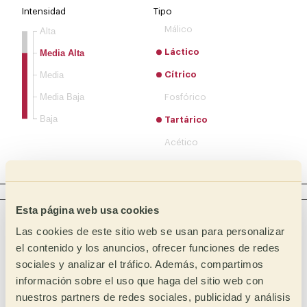
Intensidad
Tipo
Málico
Alta
Láctico
Media Alta
Media
Cítrico
Media Baja
Fosfórico
Baja
Tartárico
Acético
Complejo
CUERPO
Esta página web usa cookies
Intensidad
Táctil
Las cookies de este sitio web se usan para personalizar
Cremoso
Lleno
el contenido y los anuncios, ofrecer funciones de redes
Mantequilloso
Medio lleno
sociales y analizar el tráfico. Además, compartimos
información sobre el uso que haga del sitio web con
Medio
Oleoso
nuestros partners de redes sociales, publicidad y análisis
Medio ligero
Sirope