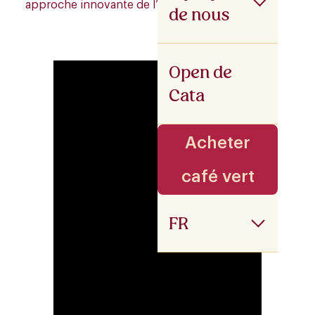
approche innovante de l’
infusion à froid.
de nous
Open de
Cata
Acheter
café vert
FR