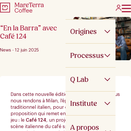
“En la Barra” avec
Origines
Café 124
News - 12 juin 2025
Processus
Q Lab
Dans cette nouvelle édition d’
« En la Barra »
, nous
nous rendons à Milan, l’épicentre du café
Institute
traditionnel italien, pour découvrir une
proposition qui remet en question les règles du
jeu : le
Café 124
, un projet qui révolutionne la
A propos
scène italienne du café spécialisé grâce à son