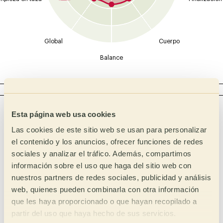
Global
Cuerpo
Balance
ACIDEZ
Intensidad
Tipo
Esta página web usa cookies
Málico
Alta
Las cookies de este sitio web se usan para personalizar
Láctico
Media Alta
el contenido y los anuncios, ofrecer funciones de redes
sociales y analizar el tráfico. Además, compartimos
Media
Cítrico
información sobre el uso que haga del sitio web con
Media Baja
Fosfórico
nuestros partners de redes sociales, publicidad y análisis
Baja
Tartárico
web, quienes pueden combinarla con otra información
que les haya proporcionado o que hayan recopilado a
Acético
partir del uso que haya hecho de sus servicios.
Complejo