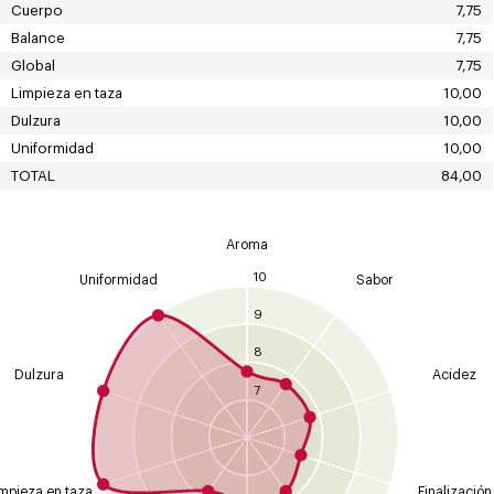
Cuerpo
7,75
Balance
7,75
Global
7,75
Limpieza en taza
10,00
Dulzura
10,00
Uniformidad
10,00
TOTAL
84,00
Aroma
10
Uniformidad
Sabor
9
8
Dulzura
Acidez
7
mpieza en taza
Finalización