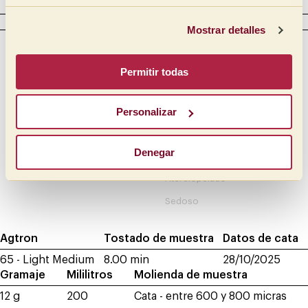
CUERPO
Mostrar detalles
Intensidad
Táctil
Cremoso
Lleno
Permitir todas
Mantequilloso
Medio lleno
Medio
Oleoso
Personalizar
Medio ligero
Sirope
Denegar
Ligero
Meloso
Aterciopelado
Sedoso
Agtron
Tostado de muestra
Datos de cata
65 - Light Medium
8.00 min
28/10/2025
Gramaje
Mililitros
Molienda de muestra
12 g
200
Cata - entre 600 y 800 micras