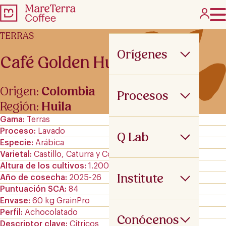
TERRAS
Orígenes
Café Golden Huila
Origen:
Colombia
Procesos
Región:
Huila
Gama
Terras
Proceso
Lavado
Q Lab
Especie
Arábica
Varietal
Castillo, Caturra y Colombia
Altura de los cultivos
1.200-1.800 m.s.n.m
Institute
Año de cosecha
2025-26
Puntuación SCA
84
Envase
60 kg GrainPro
Perfil
Achocolatado
Conócenos
Descriptor clave
Cítricos