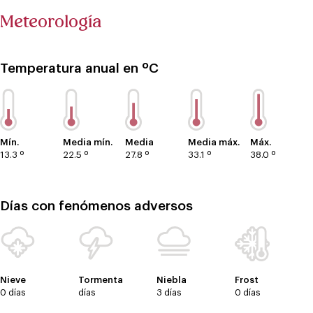
Meteorología
Temperatura anual en ºC
Mín.
Media mín.
Media
Media máx.
Máx.
13.3 º
22.5 º
27.8 º
33.1 º
38.0 º
Días con fenómenos adversos
Nieve
Tormenta
Niebla
Frost
0 días
días
3 días
0 días