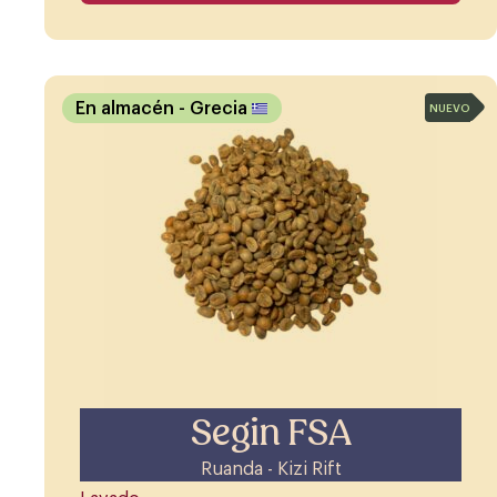
En almacén
- Grecia
NUEVO
Segin FSA
Ruanda - Kizi Rift