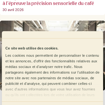
à l’épreuve la précision sensorielle du café
30 avril 2026
Ce site web utilise des cookies.
Les cookies nous permettent de personnaliser le contenu
et les annonces, d'offrir des fonctionnalités relatives aux
médias sociaux et d'analyser notre trafic. Nous
partageons également des informations sur l'utilisation de
notre site avec nos partenaires de médias sociaux, de
publicité et d'analyse, qui peuvent combiner celles-ci
avec d'autres informations que vous leur avez fournies
ou qu'ils ont collectées lors de votre utilisation de leurs
L’Allemagne célèbre son Pre Open en route
services.
vers l’Open de Cata 2026.