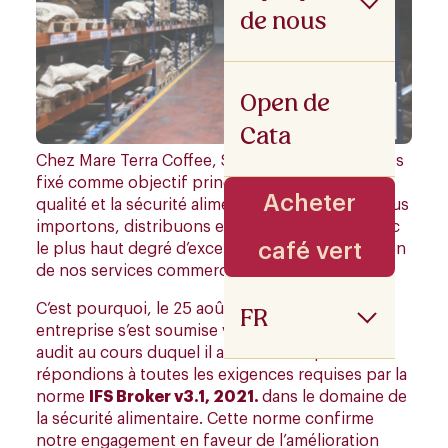
de nous
Open de
Cata
Chez Mare Terra Coffee, S.L., nous nous sommes
fixé comme objectif principal de garantir la
Acheter
qualité et la sécurité alimentaire du café que nous
importons, distribuons et commercialisons avec
café vert
le plus haut degré d’excellence dans la prestation
de nos services commerciaux.
C’est pourquoi, le 25 août dernier, notre
FR
entreprise s’est soumise volontairement à un
audit au cours duquel il a été vérifié que nous
répondions à toutes les exigences requises par la
norme
IFS Broker v3.1, 2021.
dans le domaine de
la sécurité alimentaire. Cette norme confirme
notre engagement en faveur de l’amélioration