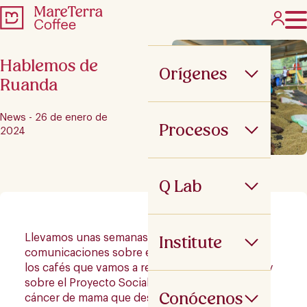
Hablemos de
Orígenes
Ruanda
News - 26 de enero de
Procesos
2024
Q Lab
Institute
Llevamos unas semanas hablado en nuestras
comunicaciones sobre el Origen
Ruanda
, sobre
los cafés que vamos a recibir en unas semanas y
sobre el Proyecto Social para la Prevención del
Conócenos
cáncer de mama que desarrollamos junto a