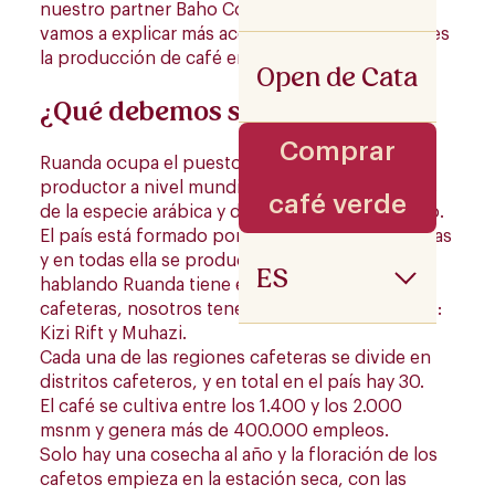
nuestro partner Baho Coffee, en este post, os
vamos a explicar más acerca del origen y como es
la producción de café en este país.
Open de Cata
¿Qué debemos saber?
Comprar
Ruanda ocupa el puesto número 28 como
productor a nivel mundial y solo produce cafés
café verde
de la especie arábica y del varietal Bourbon Rojo.
El país está formado por 5 provincias geográficas
y en todas ella se produce café, cafeteramente
ES
hablando Ruanda tiene en total 7 regiones
cafeteras, nosotros tenemos café de 2 regiones:
Kizi Rift y Muhazi.
Cada una de las regiones cafeteras se divide en
distritos cafeteros, y en total en el país hay 30.
El café se cultiva entre los 1.400 y los 2.000
msnm y genera más de 400.000 empleos.
Solo hay una cosecha al año y la floración de los
cafetos empieza en la estación seca, con las