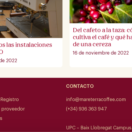
Del cafeto a la taza: 
cultiva el café y qué 
de una cereza
 las instalaciones
O
16 de noviembre de 2022
 de 2022
CONTACTO
 Registro
info@mareterracoffee.com
n proveedor
(+34) 936 363 947
s
UPC – Baix Llobregat Campus