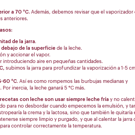
rior a 70 °C.
Además, debemos revisar que el vaporizador 
s anteriores.
asos:
itad de la jarra
.
 debajo de la superficie
de la leche.
ón y accionar el vapor.
r introduciendo aire en pequeñas cantidades.
C,
subimos la jarra para profundizar la vaporización a 1-5 c
5-60 °C
. Así es como rompemos las burbujas medianas y
 Por inercia, la leche ganará 5 °C más.
 recetas con leche son usar siempre leche fría
y no calent
iado para no desbordar cuando empecemos la emulsión, y 
stropearía la crema y la lactosa, sino que también le quitaría 
enerse siempre limpio y purgado, y que al calentar la jarra 
ara controlar correctamente la temperatura.