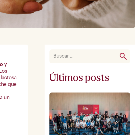
o y
Los
Últimos posts
 lactosa
eche que
ma un