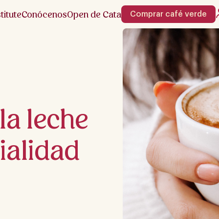
stitute
Conócenos
Open de Cata
Comprar café verde
la leche
ialidad