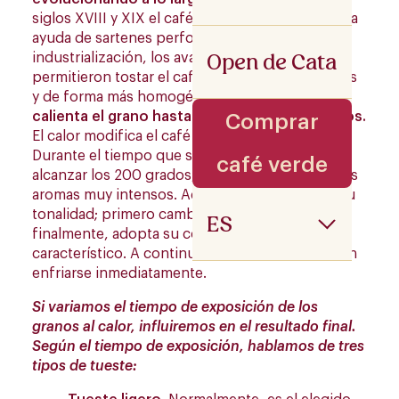
siglos XVIII y XIX el café verde era tostado con la
ayuda de sartenes perforadas. Ya con la
Open de Cata
industrialización, los avances tecnológicos
permitieron tostar el café en grandes cantidades
y de forma más homogénea.
En el tueste, se
calienta el grano hasta alcanzar los 100 grados.
Comprar
El calor modifica el café y empieza a dorarse.
Durante el tiempo que se va tostando hasta
café verde
alcanzar los 200 grados, el café desprende unos
aromas muy intensos. Además, va cambiando su
tonalidad; primero cambia a color amarillo y,
ES
finalmente, adopta su color castaño tan
característico. A continuación, los granos deben
enfriarse inmediatamente.
Si variamos el tiempo de exposición de los
granos al calor, influiremos en el resultado final.
Según el tiempo de exposición, hablamos de tres
tipos de tueste: