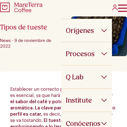
Tipos de tueste
Orígenes
News - 9 de noviembre de
2022
Procesos
Q Lab
Establecer un correcto perfil de tueste del café
es esencial, ya que hará que podamos
optimizar
Institute
el sabor del café y potenciar su faceta
aromática.
La clave para encontrar un correcto
perfil es catar,
es decir, ir probando el café que
se va tostando.
El tueste del café ha ido
Conócenos
evolucionando a lo largo de los años.
En los